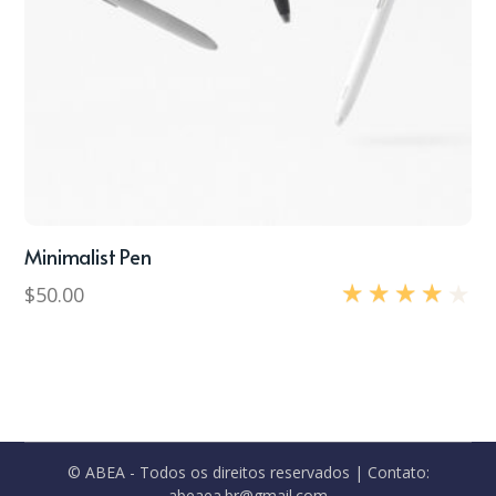
Minimalist Pen
$
50.00
Avaliação
4.00
de 5
© ABEA - Todos os direitos reservados | Contato:
abeaea.br@gmail.com