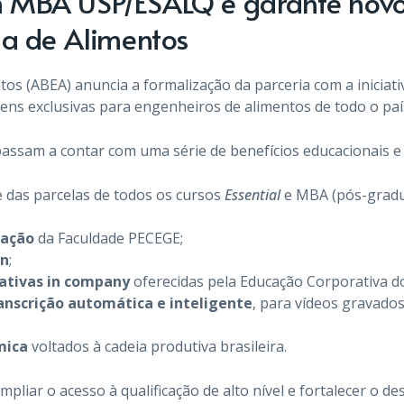
 MBA USP/ESALQ e garante novos
ia de Alimentos
tos (ABEA) anuncia a formalização da parceria com a iniciat
ns exclusivas para engenheiros de alimentos de todo o paí
assam a contar com uma série de benefícios educacionais e 
e das parcelas de todos os cursos
Essential
e MBA (pós-gradua
uação
da Faculdade PECEGE;
on
;
ativas in company
oferecidas pela Educação Corporativa d
nscrição automática e inteligente
, para vídeos gravados
mica
voltados à cadeia produtiva brasileira.
liar o acesso à qualificação de alto nível e fortalecer o de