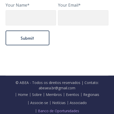
Your Name*
Your Email*
© ABEA - Todos os direitos reservados | Contato:
abeaea.br@gmail.com
Home
Sobre
Membros
Eventos
Regionais
Associe-se
Notícias
Associado
Banco de Oportunidades