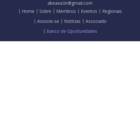
abeaea.br@gmail.com
Home
Sobre
Membros
Eventos
Regionais
Associe-se
Notícias
Associado
Banco de Oportunidades