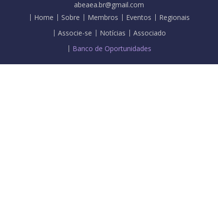
abeaea.br@gmail.com
Home
Sobre
Membros
Eventos
Regionais
Associe-se
Notícias
Associado
Banco de Oportunidades